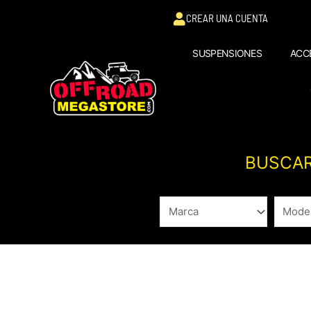
Ir
CREAR UNA CUENTA
al
contenido
SUSPENSIONES
ACC
BUSCAR
Ordenado
por