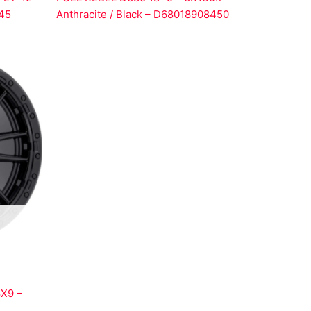
45
Anthracite / Black – D68018908450
X9 –