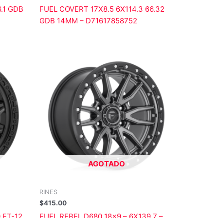
6.1 GDB
FUEL COVERT 17X8.5 6X114.3 66.32
GDB 14MM – D71617858752
AGOTADO
RINES
$
415.00
 ET-12
FUEL REBEL D680 18×9 – 6X139.7 –