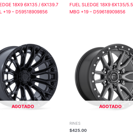
EDGE 18X9 6X135 / 6X139.7
FUEL SLEDGE 18X9 6X135/5.5 
BL +19 – D59518909856
MBG +19 – D59618909856
AGOTADO
AGOTADO
RINES
$
425.00