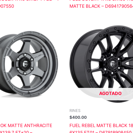
907550
MATTE BLACK – D694179056
AGOTADO
RINES
$
400.00
HOK MATTE ANTHRACITE
FUEL REBEL MATTE BLACK 18
6X139.7 ET+20 –
6X135 ET01 – D67918908450