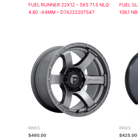
FUEL RUNNER 22X12 – 5X5 71.5 NLQ
FUEL SL
4.80 -44MM – D74222207547
106.1 N
RINES
RINES
$
460.00
$
425.00