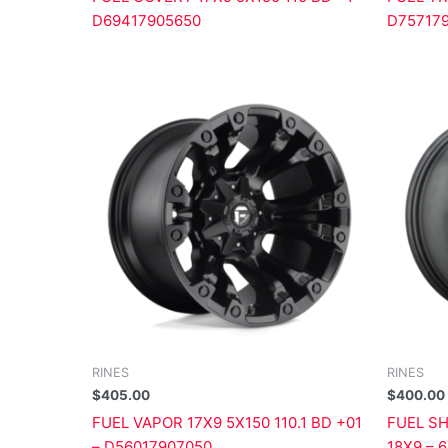
D69417905650
D75717
RINES
RINES
$
405.00
$
400.00
FUEL VAPOR 17X9 5X150 110.1 BD +01
FUEL S
– D56017907050
18X9 – 