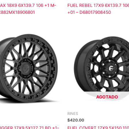
AX 18X9 6X139.7 106 +1 M-
FUEL REBEL 17X9 6X139.7 10
C882MX18906801
+01 – D68017908450
AGOTADO
RINES
$
420.00
IGGER 17X9 5X127 71 BD +1-
FUEL COVERT 17X9 5X150 110