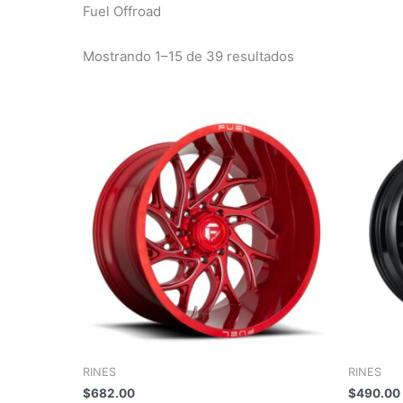
precio:
Fuel Offroad
alto
a
bajo
Mostrando 1–15 de 39 resultados
RINES
RINES
$
682.00
$
490.00