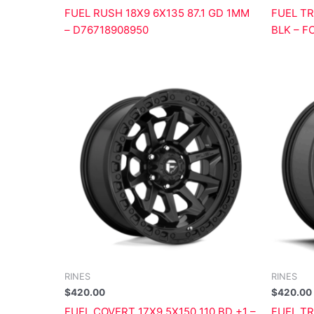
FUEL RUSH 18X9 6X135 87.1 GD 1MM
FUEL TR
– D76718908950
BLK – F
RINES
RINES
$
420.00
$
420.00
FUEL COVERT 17X9 5X150 110 BD +1 –
FUEL TR