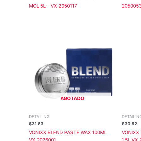
MOL 5L – VX-2050117
205005
AGOTADO
DETAILING
DETAILIN
$
31.63
$
30.82
VONIXX BLEND PASTE WAX 100ML
VONIXX
VX-2026001
1.5L VX