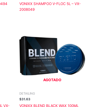
0494
VONIXX SHAMPOO V-FLOC 5L – VX-
2008049
AGOTADO
DETAILING
$
31.63
L VX-
VONIXX BLEND BLACK WAX 100ML