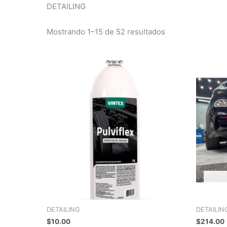
precio:
DETAILING
alto
a
bajo
Mostrando 1–15 de 52 resultados
DETAILING
DETAILIN
$
10.00
$
214.00