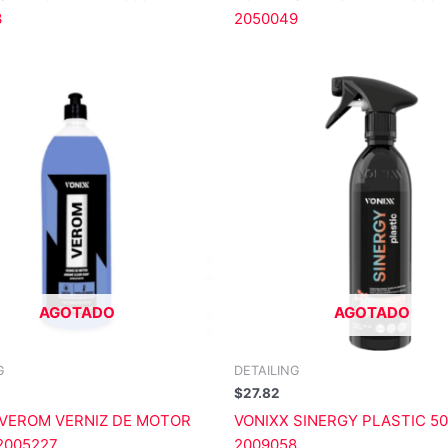
3
2050049
AGOTADO
AGOTADO
G
DETAILING
$
27.82
 VEROM VERNIZ DE MOTOR
VONIXX SINERGY PLASTIC 5
-2005227
2009058