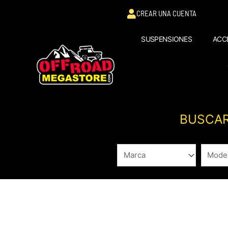
Ir
CREAR UNA CUENTA
al
contenido
SUSPENSIONES
ACC
BUSCAR
Ordenado
por