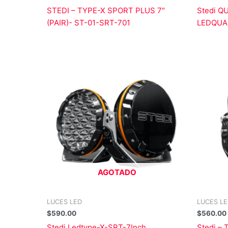
STEDI – TYPE-X SPORT PLUS 7″
Stedi QU
(PAIR)- ST-01-SRT-701
LEDQUA
AGOTADO
LUCES LED
LUCES L
$
590.00
$
560.00
Stedi Ledtype-X-SRT-7Inch
Stedi – 