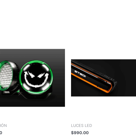
CIÓN
LUCES LED
0
$
990.00