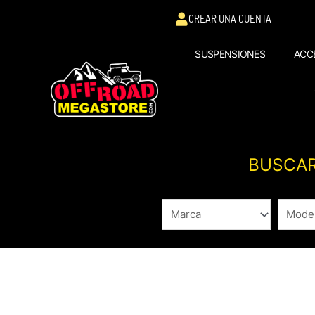
Ir
CREAR UNA CUENTA
al
contenido
SUSPENSIONES
ACC
BUSCAR
Ordenado
por