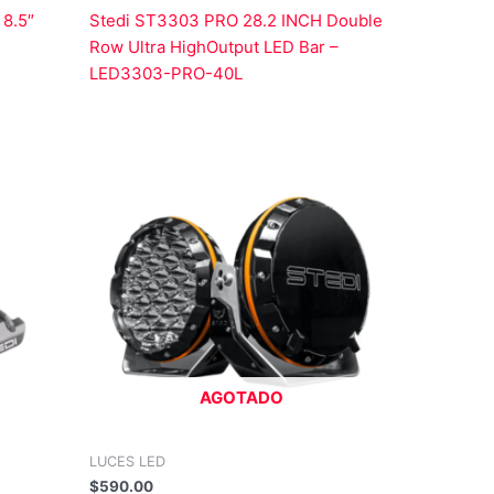
8.5″
Stedi ST3303 PRO 28.2 INCH Double
Row Ultra HighOutput LED Bar –
LED3303-PRO-40L
AGOTADO
LUCES LED
$
590.00