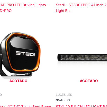
AD PRO LED Driving Lights –
Stedi – ST3301 PRO 41 Inch 
D-PRO
Light Bar
AGOTADO
AGOTADO
ED
LUCES LED
$
540.00
Type-X™ EVO 7 Inch Spot Beam
ST-X 40.5 INCH LED LIGHT B