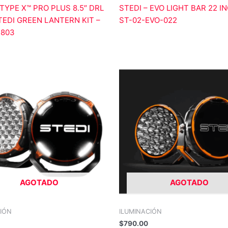
 TYPE X™ PRO PLUS 8.5″ DRL
STEDI – EVO LIGHT BAR 22 I
EDI GREEN LANTERN KIT –
ST-02-EVO-022
-803
AGOTADO
AGOTADO
CIÓN
ILUMINACIÓN
$
790.00