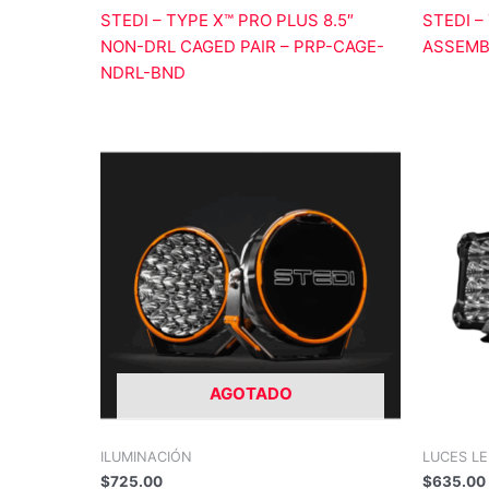
STEDI – TYPE X™ PRO PLUS 8.5″
STEDI –
NON-DRL CAGED PAIR – PRP-CAGE-
ASSEMBL
NDRL-BND
AGOTADO
ILUMINACIÓN
LUCES L
$
725.00
$
635.00