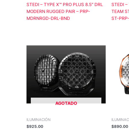
STEDI – TYPE X™ PRO PLUS 8.5″ DRL
STEDI –
MODERN RUGGED PAIR – PRP-
TEAM ST
MDRNRGD-DRL-BND
ST-PRP
AGOTADO
ILUMINACIÓN
ILUMINA
$
925.00
$
890.00