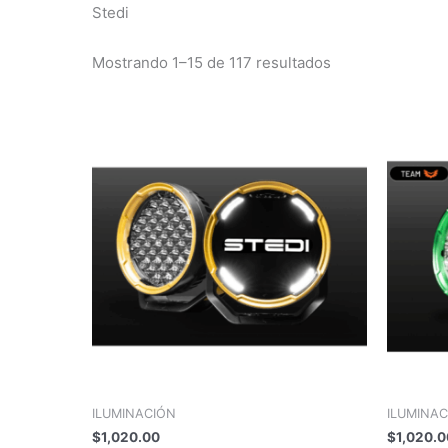
precio:
Stedi
alto
a
bajo
Mostrando 1–15 de 117 resultados
ILUMINACIÓN
ILUMINA
$
1,020.00
$
1,020.0